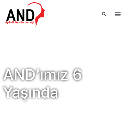
AND’ımız 6
Yaşında