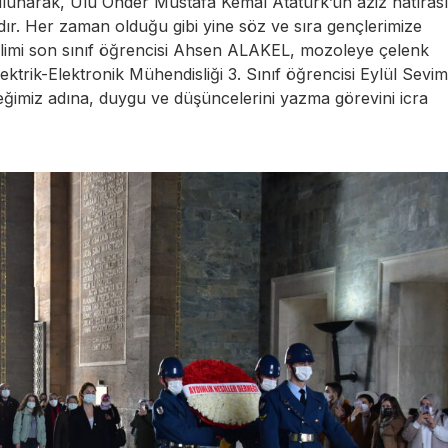
bulunarak, Ulu Önder Mustafa Kemal Atatürk’ün aziz hatırası
r. Her zaman olduğu gibi yine söz ve sıra gençlerimize
Bilimi son sınıf öğrencisi Ahsen ALAKEL, mozoleye çelenk
ktrik-Elektronik Mühendisliği 3. Sınıf öğrencisi Eylül Sevim
ğimiz adına, duygu ve düşüncelerini yazma görevini icra