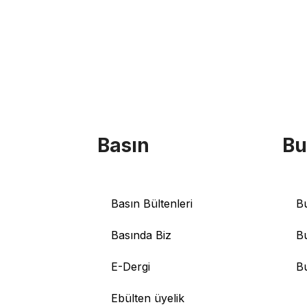
Basın
Bu
Basın Bültenleri
B
Basında Biz
B
E-Dergi
B
Ebülten üyelik