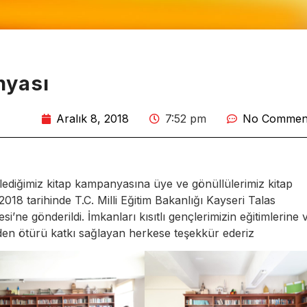
nyası
Aralık 8, 2018
7:52 pm
No Commen
lediğimiz kitap kampanyasına üye ve gönüllülerimiz kitap
2018 tarihinde T.C. Milli Eğitim Bakanlığı Kayseri Talas
’ne gönderildi. İmkanları kısıtlı gençlerimizin eğitimlerine 
rden ötürü katkı sağlayan herkese teşekkür ederiz